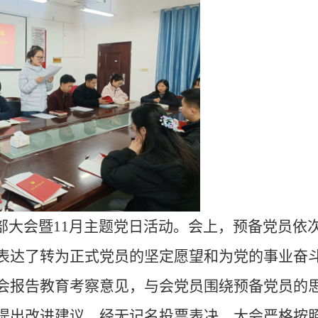
支部大会暨11月主题党日活动。会上，预备党员依
表达了转为正式党员的坚定愿望和为党的事业奋
会报告教育考察意见，与会党员围绕预备党员的
提出改进建议。经无记名投票表决，大会严格按