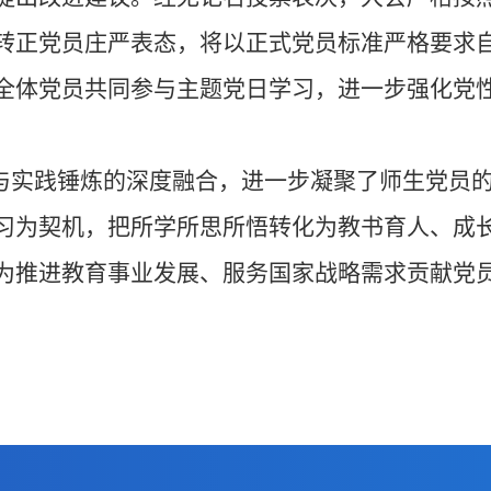
转正党员庄严表态，将以正式党员标准严格要求
全体党员共同参与主题党日学习，进一步强化党
习与实践锤炼的深度融合，进一步凝聚了师生党员
习为契机，把所学所思所悟转化为教书育人、成
为推进教育事业发展、服务国家战略需求贡献党