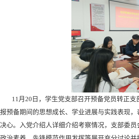
  11月20日，学生党支部召开预备党员转正
报预备期间的思想成长、学业进展与实践表现，
决心。入党介绍人详细介绍考察情况，支部委员
政治素养、先锋模范作用发挥等展开充分讨论并